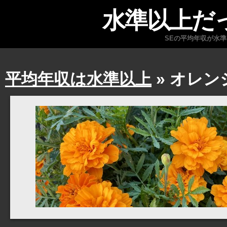
水準以上だ
SEの平均年収が水
平均年収は水準以上
» オレン